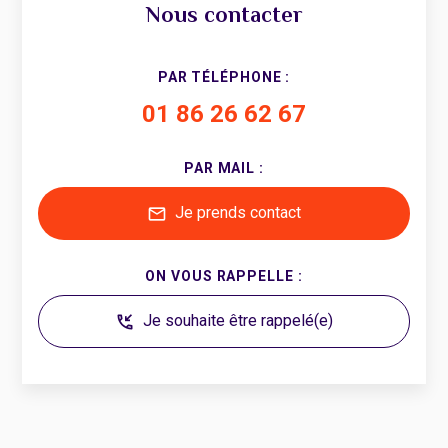
Nous contacter
PAR TÉLÉPHONE :
01 86 26 62 67
PAR MAIL :
Je prends contact
mail
ON VOUS RAPPELLE :
Je souhaite être rappelé(e)
phone_callback