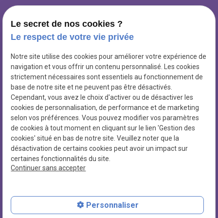
Le secret de nos cookies ?
Le respect de votre vie privée
1 Bis Rue de Bretonvilliers
Notre site utilise des cookies pour améliorer votre expérience de
place
navigation et vous offrir un contenu personnalisé. Les cookies
75004
PARIS
strictement nécessaires sont essentiels au fonctionnement de
base de notre site et ne peuvent pas être désactivés.
Cependant, vous avez le choix d'activer ou de désactiver les
01 86 26 62 67
phone
cookies de personnalisation, de performance et de marketing
selon vos préférences. Vous pouvez modifier vos paramètres
de cookies à tout moment en cliquant sur le lien 'Gestion des
cookies' situé en bas de notre site. Veuillez noter que la
désactivation de certains cookies peut avoir un impact sur
certaines fonctionnalités du site.
SIRET : 84821711300036
Continuer sans accepter
Plan du site
Mentions légales
Personnaliser
Politique de confidentialité