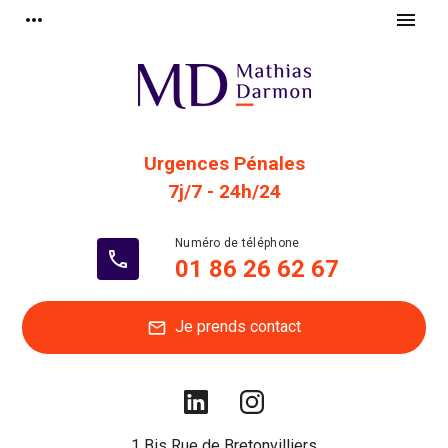
Panneau de gestion des cookies
more_horiz
menu
Urgences Pénales
7j/7 - 24h/24
phone
01 86 26 62 67
Je prends contact
mail
1 Bis Rue de Bretonvilliers