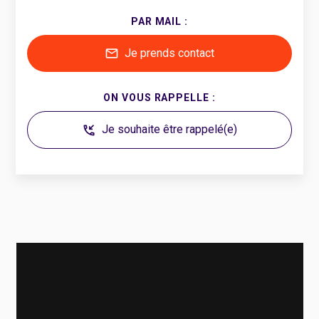
PAR MAIL :
Je prends contact
mail
ON VOUS RAPPELLE :
Je souhaite être rappelé(e)
phone_callback