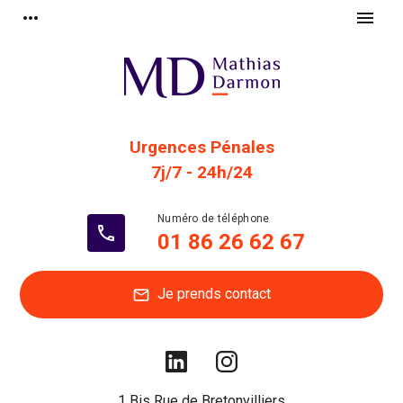
Panneau de gestion des cookies
more_horiz
menu
Urgences Pénales
7j/7 - 24h/24
phone
01 86 26 62 67
Je prends contact
mail
1 Bis Rue de Bretonvilliers